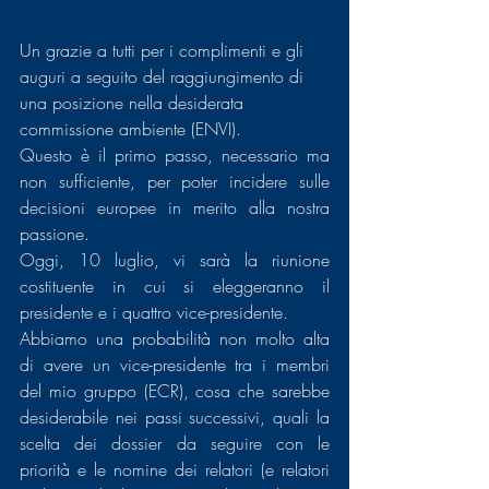
Un grazie a tutti per i complimenti e gli 
auguri a seguito del raggiungimento di 
una posizione nella desiderata 
commissione ambiente (ENVI).
Questo è il primo passo, necessario ma 
non sufficiente, per poter incidere sulle 
decisioni europee in merito alla nostra 
passione.
Oggi, 10 luglio, vi sarà la riunione 
costituente in cui si eleggeranno il 
presidente e i quattro vice-presidente.
Abbiamo una probabilità non molto alta 
di avere un vice-presidente tra i membri 
del mio gruppo (ECR), cosa che sarebbe 
desiderabile nei passi successivi, quali la 
scelta dei dossier da seguire con le 
priorità e le nomine dei relatori (e relatori 