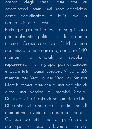
ombra) degli stessi, oltre che ai 
coordinatori interni. Mi sono candidato 
come coordinatore di ECR, ma la 
competizione è intensa.
Purtroppo per noi questi passaggi sono 
principalmente politici e di alleanze 
interne. Considerate che ENVI è una 
commissione molto grande, con oltre 140 
membri, tra ufficiali e supplenti, 
rappresentanti tutti i gruppi politici Europei 
e quasi tutti i paesi Europei. Vi sono 26 
membri dei Verdi o dei Verdi di Sinistra 
Nord-Europea, oltre che a una pattuglia di 
circa una ventina di membri Social-
Democratici di estrazione ambientalista. 
Di contro, vi sono circa una trentina di 
membri molto vicini alle nostre posizioni.
Conoscendo tutti i membri potrò capire 
con quali si riesce a lavorare, sia per 