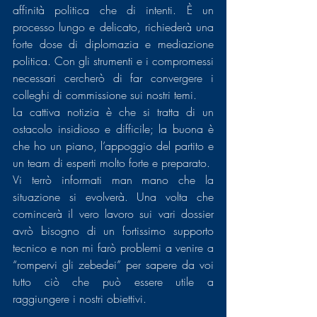
affinità politica che di intenti. È un 
processo lungo e delicato, richiederà una 
forte dose di diplomazia e mediazione 
politica. Con gli strumenti e i compromessi 
necessari cercherò di far convergere i 
colleghi di commissione sui nostri temi.
La cattiva notizia è che si tratta di un 
ostacolo insidioso e difficile; la buona è 
che ho un piano, l’appoggio del partito e 
un team di esperti molto forte e preparato.
Vi terrò informati man mano che la 
situazione si evolverà. Una volta che 
comincerà il vero lavoro sui vari dossier 
avrò bisogno di un fortissimo supporto 
tecnico e non mi farò problemi a venire a 
“rompervi gli zebedei” per sapere da voi 
tutto ciò che può essere utile a 
raggiungere i nostri obiettivi.